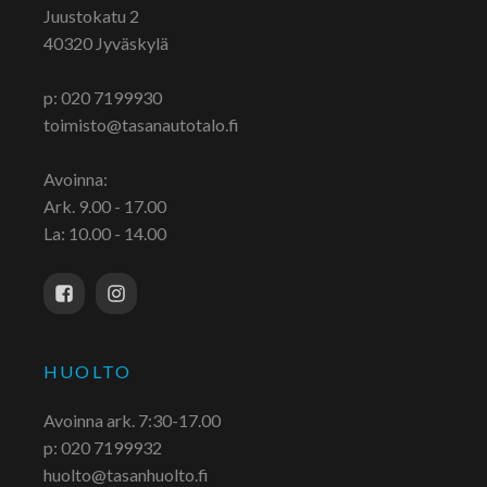
Juustokatu 2
40320 Jyväskylä
p: 020 7199930
toimisto@tasanautotalo.fi
Avoinna:
Ark. 9.00 - 17.00
La: 10.00 - 14.00
HUOLTO
Avoinna ark. 7:30-17.00
p: 020 7199932
huolto@tasanhuolto.fi