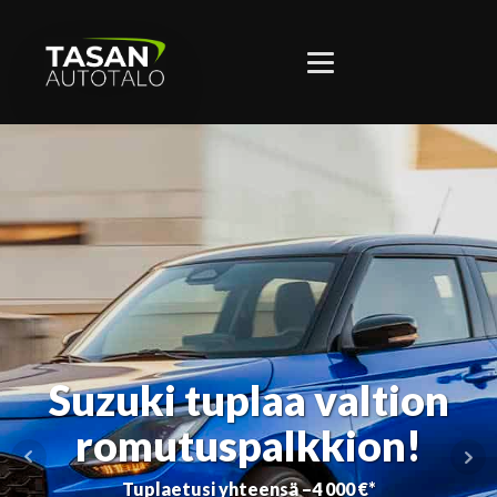
Suzuki tuplaa valtion
romutuspalkkion!
Tuplaetusi yhteensä –4 000 €*