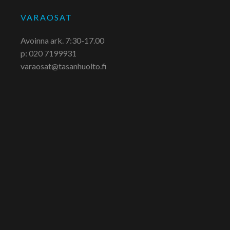
VARAOSAT
Avoinna ark. 7:30-17.00
p: 020 7199931
varaosat@tasanhuolto.fi