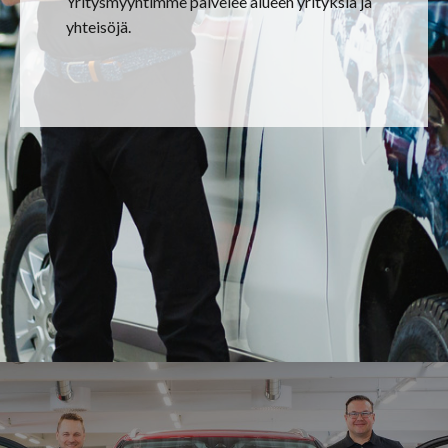
Yritysmyyntimme palvelee alueen yrityksiä ja
yhteisöjä.