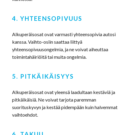
4. YHTEENSOPIVUUS
Alkuperäisosat ovat varmasti yhteensopivia autosi
kanssa. Vaihto-osiin saattaa liittyä
yhteensopivuusongelmia, ja ne voivat aiheuttaa
toimintahäiriöitä tai muita ongelmia.
5. PITKÄIKÄISYYS
Alkuperäisosat ovat yleensä laadultaan kestäviä ja
pitkäikäisiä. Ne voivat tarjota paremman
suorituskyvyn ja kestää pidempään kuin halvemmat
vaihtoehdot.
6. TAKUU