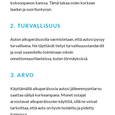
kokoonpanon kanssa. Tämä takaa osien korkean
laadun ja suorituskyvyn.
2. TURVALLISUUS
Auton alkuperäisosilla varmistetaan, että autosi pysyy
turvallisena. Ne täyttävät tietyt turvallisuusstandardit
ja ovat suunniteltu toimimaan oikein
onnettomuustilanteissa, kuten törmäyksissä.
3. ARVO
Käyttämällä alkuperäisosia autosi jälleenmyyntiarvo
saattaa säilyä korkeampana. Monet ostajat
arvostavat alkuperäisosien käyttöä, sillä ne voivat
tarkoittaa, että auto on hyvin hoidettu ja pidetty
kunnossa.