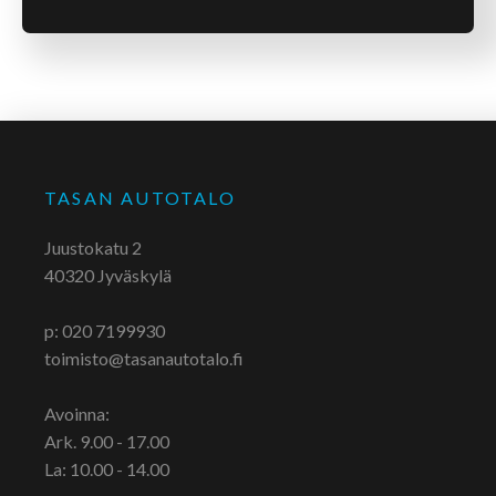
Alternative:
TASAN AUTOTALO
Juustokatu 2
40320 Jyväskylä
p: 020 7199930
toimisto@tasanautotalo.fi
Avoinna:
Ark. 9.00 - 17.00
La: 10.00 - 14.00