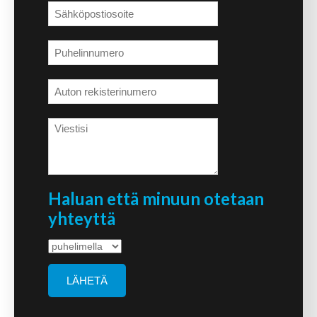
Haluan että minuun otetaan
yhteyttä