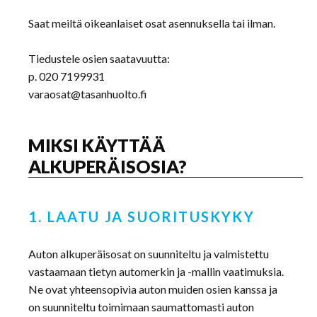
Saat meiltä oikeanlaiset osat asennuksella tai ilman.
Tiedustele osien saatavuutta:
p. 020 7199931
varaosat@tasanhuolto.fi
MIKSI KÄYTTÄÄ
ALKUPERÄISOSIA?
1. LAATU JA SUORITUSKYKY
Auton alkuperäisosat on suunniteltu ja valmistettu
vastaamaan tietyn automerkin ja -mallin vaatimuksia.
Ne ovat yhteensopivia auton muiden osien kanssa ja
on suunniteltu toimimaan saumattomasti auton